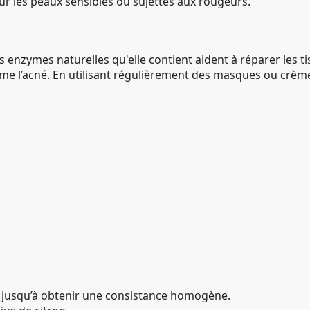
our les peaux sensibles ou sujettes aux rougeurs.
es enzymes naturelles qu'elle contient aident à réparer les 
même l’acné. En utilisant régulièrement des masques ou crèm
el jusqu’à obtenir une consistance homogène.