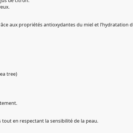
jus de citron.
yeux.
âce aux propriétés antioxydantes du miel et l’hydratation de
ea tree)
atement.
 tout en respectant la sensibilité de la peau.